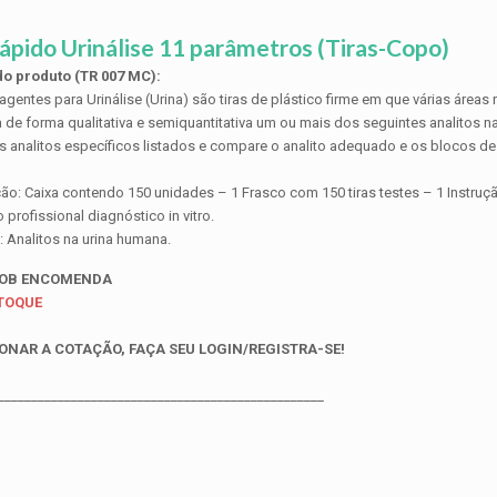
ápido Urinálise 11 parâmetros (Tiras-Copo)
o produto (TR 007 MC):
agentes para Urinálise (Urina) são tiras de plástico firme em que várias áreas 
a de forma qualitativa e semiquantitativa um ou mais dos seguintes analitos n
os analitos específicos listados e compare o analito adequado e os blocos de
ão: Caixa contendo 150 unidades – 1 Frasco com 150 tiras testes – 1 Instruç
profissional diagnóstico in vitro.
: Analitos na urina humana.
SOB ENCOMENDA
STOQUE
ONAR A COTAÇÃO, FAÇA SEU LOGIN/REGISTRA-SE!
_________________________________________________