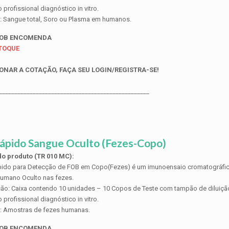
profissional diagnóstico in vitro.
: Sangue total, Soro ou Plasma em humanos.
SOB ENCOMENDA
STOQUE
ONAR A COTAÇÃO, FAÇA SEU LOGIN/REGISTRA-SE!
_________________________________________________
ápido Sangue Oculto (Fezes-Copo)
o produto (TR 010 MC):
pido para Detecção de FOB em Copo(Fezes) é um imunoensaio cromatográfico
umano Oculto nas fezes.
ão: Caixa contendo 10 unidades – 10 Copos de Teste com tampão de diluição,
profissional diagnóstico in vitro.
s: Amostras de fezes humanas.
SOB ENCOMENDA