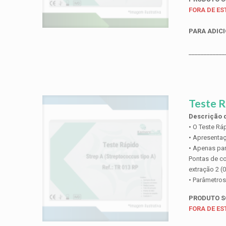
FORA DE E
PARA ADICI
____________
Teste R
Descrição d
• O Teste Rá
• Apresentaç
• Apenas par
Pontas de co
extração 2 (
• Parâmetros
PRODUTO 
FORA DE E