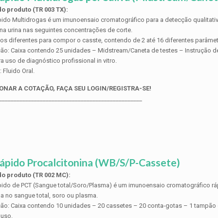
o produto (TR 003 TX):
pido Multidrogas é um imunoensaio cromatográfico para a detecção qualitativ
na urina nas seguintes concentrações de corte.
tos diferentes para compor o casste, contendo de 2 até 16 diferentes parâmet
ão: Caixa contendo 25 unidades – Midstream/Caneta de testes – Instrução d
a uso de diagnóstico profissional in vitro.
 Fluido Oral.
ONAR A COTAÇÃO, FAÇA SEU LOGIN/REGISTRA-SE!
_________________________________________________
ápido Procalcitonina (WB/S/P-Cassete)
o produto (TR 002 MC):
pido de PCT (Sangue total/Soro/Plasma) é um imunoensaio cromatográfico ráp
na no sangue total, soro ou plasma.
ão: Caixa contendo 10 unidades – 20 cassetes – 20 conta-gotas – 1 tampão 
 uso.