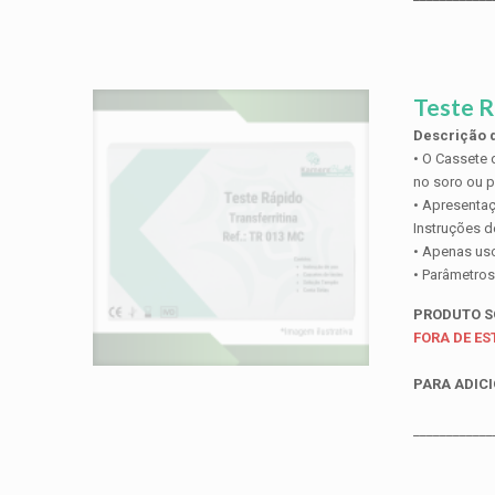
Teste R
Descrição d
• O Cassete 
no soro ou 
• Apresentaç
Instruções 
• Apenas uso 
• Parâmetros
PRODUTO 
FORA DE E
PARA ADICI
____________