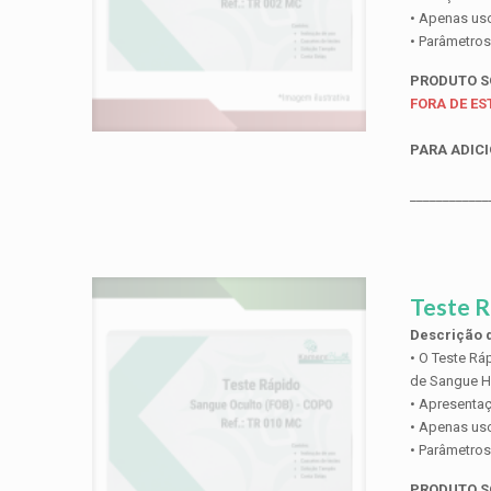
• Apenas uso 
• Parâmetros
PRODUTO 
FORA DE E
PARA ADICI
____________
Teste R
Descrição d
• O Teste Rá
de Sangue H
• Apresentaç
• Apenas uso 
• Parâmetro
PRODUTO 