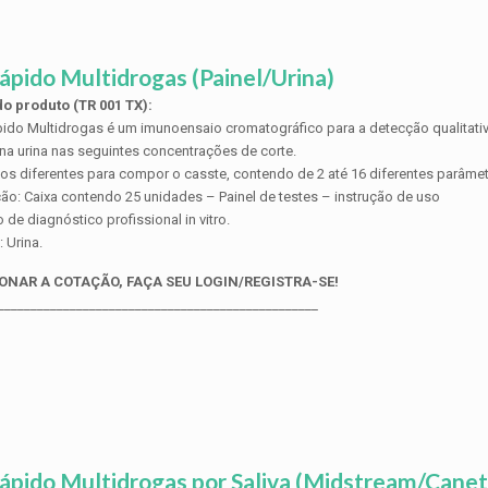
ápido Multidrogas (Painel/Urina)
o produto (TR 001 TX):
pido Multidrogas é um imunoensaio cromatográfico para a detecção qualitativ
na urina nas seguintes concentrações de corte.
tos diferentes para compor o casste, contendo de 2 até 16 diferentes parâmet
ão: Caixa contendo 25 unidades – Painel de testes – instrução de uso
 de diagnóstico profissional in vitro.
 Urina.
ONAR A COTAÇÃO, FAÇA SEU LOGIN/REGISTRA-SE!
_________________________________________________
ápido Multidrogas por Saliva (Midstream/Canet