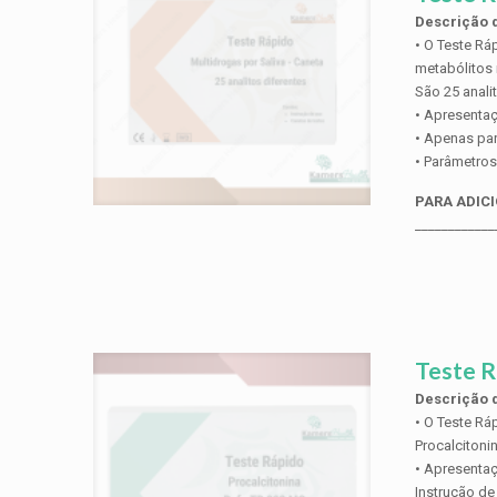
Descrição d
• O Teste Rá
metabólitos 
São 25 anali
• Apresentaç
• Apenas par
• Parâmetros:
PARA ADICI
____________
Teste R
Descrição d
• O Teste Rá
Procalcitoni
• Apresentaç
Instrução de