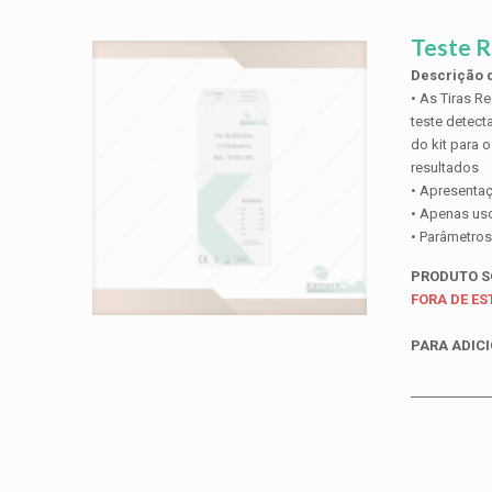
Teste R
Descrição d
• As Tiras Re
teste detect
do kit para 
resultados
• Apresentaç
• Apenas uso 
• Parâmetros
PRODUTO 
FORA DE E
PARA ADICI
____________