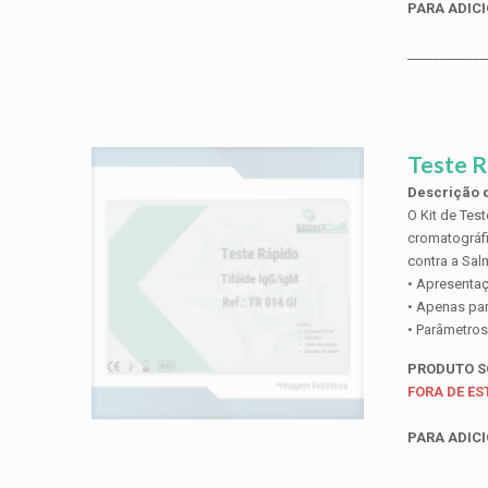
PARA ADICI
____________
Teste R
Descrição d
O Kit de Tes
cromatográfi
contra a Salm
• Apresentaç
• Apenas par
• Parâmetros
PRODUTO 
FORA DE E
PARA ADICI
____________