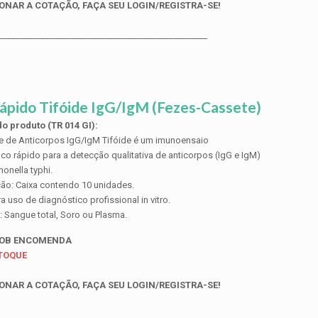
ONAR A COTAÇÃO, FAÇA SEU LOGIN/REGISTRA-SE!
_________________________________________________
ápido Tifóide IgG/IgM (Fezes-Cassete)
o produto (TR 014 GI):
te de Anticorpos IgG/IgM Tifóide é um imunoensaio
co rápido para a detecção qualitativa de anticorpos (IgG e IgM)
onella typhi.
ão: Caixa contendo 10 unidades.
a uso de diagnóstico profissional in vitro.
: Sangue total, Soro ou Plasma.
SOB ENCOMENDA
STOQUE
ONAR A COTAÇÃO, FAÇA SEU LOGIN/REGISTRA-SE!
_________________________________________________