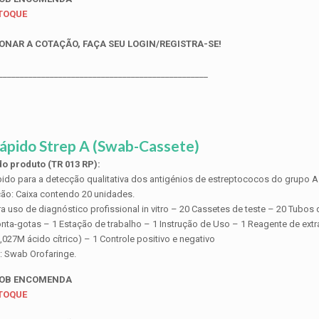
STOQUE
ONAR A COTAÇÃO, FAÇA SEU LOGIN/REGISTRA-SE!
_________________________________________________
ápido Strep A (Swab-Cassete)
o produto (TR 013 RP):
pido para a detecção qualitativa dos antigénios de estreptococos do grupo A
ão: Caixa contendo 20 unidades.
a uso de diagnóstico profissional in vitro – 20 Cassetes de teste – 20 Tubos
nta-gotas – 1 Estação de trabalho – 1 Instrução de Uso – 1 Reagente de ex
0,027M ácido cítrico) – 1 Controle positivo e negativo
: Swab Orofaringe.
SOB ENCOMENDA
STOQUE