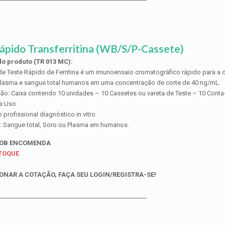
ápido Transferritina (WB/S/P-Cassete)
o produto (TR 013 MC):
de Teste Rápido de Ferritina é um imunoensaio cromatográfico rápido para a d
plasma e sangue total humanos em uma concentração de corte de 40 ng/mL.
ão: Caixa contendo 10 unidades – 10 Cassetes ou vareta de Teste – 10 Cont
de Uso
profissional diagnóstico in vitro.
: Sangue total, Soro ou Plasma em humanos.
SOB ENCOMENDA
STOQUE
ONAR A COTAÇÃO, FAÇA SEU LOGIN/REGISTRA-SE!
_________________________________________________