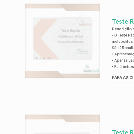
Teste R
Descrição d
• O Teste Rá
metabólitos 
São 25 anali
• Apresentaç
• Apenas uso
• Parâmetros:
PARA ADICI
____________
Teste R