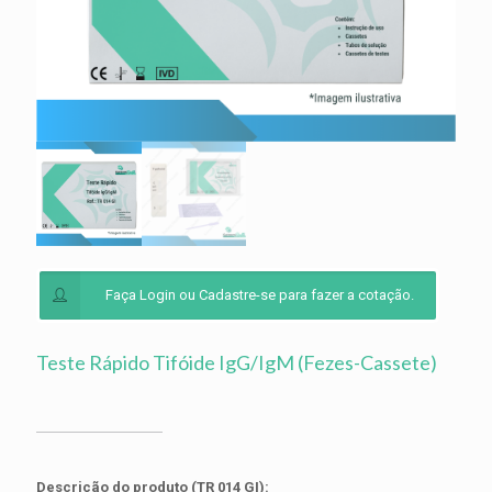
Faça Login ou Cadastre-se para fazer a cotação.
Teste Rápido Tifóide IgG/IgM (Fezes-Cassete)
Descrição do produto (TR 014 GI):