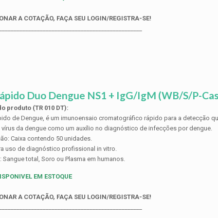
ONAR A COTAÇÃO, FAÇA SEU LOGIN/REGISTRA-SE!
_________________________________________________
Rápido Duo Dengue NS1 + IgG/IgM (WB/S/P-Cas
o produto (TR 010 DT):
pido de Dengue, é um imunoensaio cromatográfico rápido para a detecção qua
 vírus da dengue como um auxílio no diagnóstico de infecções por dengue.
ão: Caixa contendo 50 unidades.
a uso de diagnóstico profissional in vitro.
: Sangue total, Soro ou Plasma em humanos.
ISPONIVEL EM ESTOQUE
ONAR A COTAÇÃO, FAÇA SEU LOGIN/REGISTRA-SE!
_________________________________________________