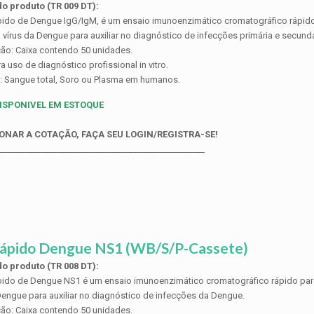
o produto (TR 009 DT):
pido de Dengue IgG/IgM, é um ensaio imunoenzimático cromatográfico rápido
 vírus da Dengue para auxiliar no diagnóstico de infecções primária e secund
ão: Caixa contendo 50 unidades.
a uso de diagnóstico profissional in vitro.
: Sangue total, Soro ou Plasma em humanos.
ISPONIVEL EM ESTOQUE
ONAR A COTAÇÃO, FAÇA SEU LOGIN/REGISTRA-SE!
_________________________________________________
Rápido Dengue NS1 (WB/S/P-Cassete)
o produto (TR 008 DT):
pido de Dengue NS1 é um ensaio imunoenzimático cromatográfico rápido para
Dengue para auxiliar no diagnóstico de infecções da Dengue.
ão: Caixa contendo 50 unidades.