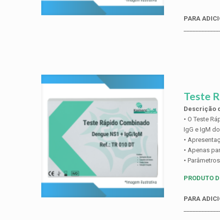
PARA ADICI
____________
Teste 
Descrição d
• O Teste Rá
IgG e IgM do
• Apresentaç
• Apenas par
• Parâmetros
PRODUTO D
PARA ADICI
____________