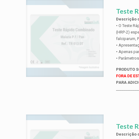
Teste R
Descrição d
• O Teste Rá
(HRP-2) espe
falciparum, P.
• Apresentaç
• Apenas par
• Parâmetros
PRODUTO 
FORA DE E
PARA ADICI
____________
Teste R
Descrição d