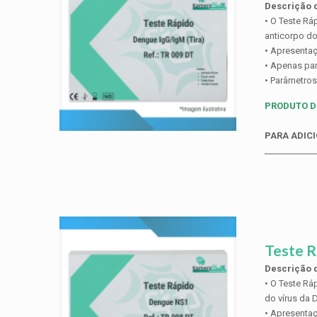
Descrição d
• O Teste Rá
anticorpo do
• Apresentaç
• Apenas par
• Parâmetros
PRODUTO D
PARA ADICI
____________
Teste 
Descrição d
• O Teste Rá
do vírus da 
• Apresentaç