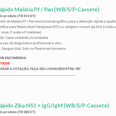
ápido Malária P.f / Pan (WB/S/P-Cassete)
o produto (TR 013 DT):
pido de Malária P.f / Pan imunocromatográfico para a detecção rápida e qualita
cífica para Plasmodium falciparum (P.f) e o antígeno comum (pLDH) à todas a
 vivax, P. ovale e P. malariae).
ão: Caixa contendo 20 unidades.
a uso de diagnóstico profissional in vitro.
: Sangue total, Soro ou Plasma em humanos.
SOB ENCOMENDA
STOQUE
ONAR A COTAÇÃO, FAÇA SEU LOGIN/REGISTRA-SE!
_________________________________________________
ápido Zika NS1 + IgG/IgM (WB/S/P-Cassete)
o produto (TR 005 DT):