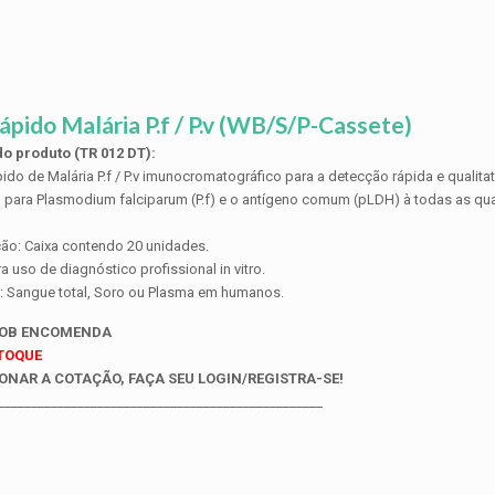
ápido Malária P.f / P.v (WB/S/P-Cassete)
o produto (TR 012 DT):
pido de Malária P.f / P.v imunocromatográfico para a detecção rápida e qualitat
a para Plasmodium falciparum (P.f) e o antígeno comum (pLDH) à todas as quat
ão: Caixa contendo 20 unidades.
a uso de diagnóstico profissional in vitro.
: Sangue total, Soro ou Plasma em humanos.
SOB ENCOMENDA
STOQUE
ONAR A COTAÇÃO, FAÇA SEU LOGIN/REGISTRA-SE!
_________________________________________________