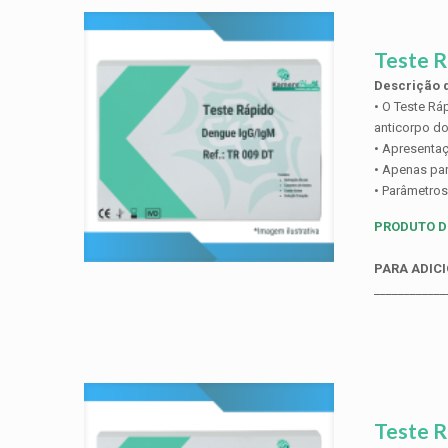
Teste 
Descrição d
• O Teste Rá
anticorpo do
• Apresentaç
• Apenas par
• Parâmetros
PRODUTO D
PARA ADICI
____________
Teste R