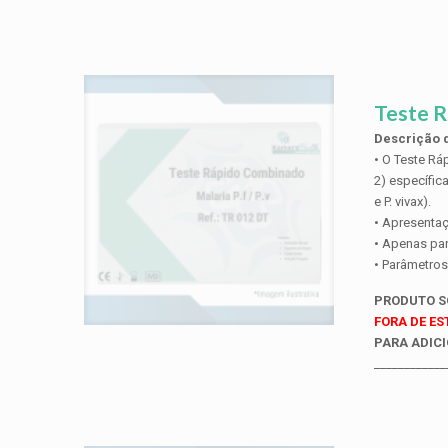
Teste R
Descrição d
• O Teste Rá
2) específic
e P. vivax).
• Apresentaç
• Apenas par
• Parâmetros
PRODUTO 
FORA DE E
PARA ADICI
____________