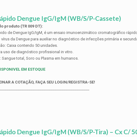
Rápido Dengue IgG/IgM (WB/S/P-Cassete)
o produto (TR 009 DT):
pido de Dengue IgG/IgM, é um ensaio imunoenzimático cromatográfico rápido
 vírus da Dengue para auxiliar no diagnóstico de infecções primária e secund
ão: Caixa contendo 50 unidades.
a uso de diagnóstico profissional in vitro.
: Sangue total, Soro ou Plasma em humanos.
ISPONIVEL EM ESTOQUE
ONAR A COTAÇÃO, FAÇA SEU LOGIN/REGISTRA-SE!
_________________________________________________
ápido Dengue IgG/IgM (WB/S/P-Tira) – Cx C/ 50