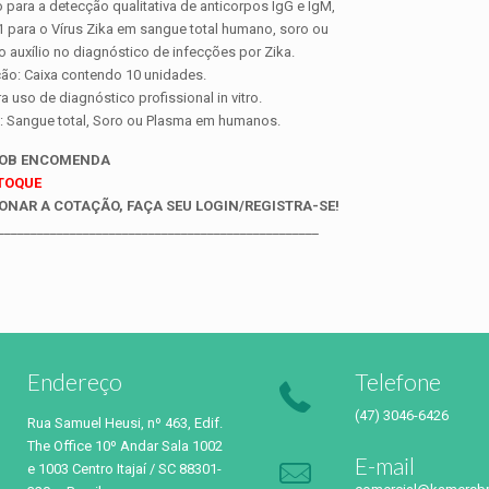
o para a detecção qualitativa de anticorpos IgG e IgM,
 para o Vírus Zika em sangue total humano, soro ou
auxílio no diagnóstico de infecções por Zika.
ão: Caixa contendo 10 unidades.
a uso de diagnóstico profissional in vitro.
: Sangue total, Soro ou Plasma em humanos.
SOB ENCOMENDA
STOQUE
ONAR A COTAÇÃO, FAÇA SEU LOGIN/REGISTRA-SE!
_________________________________________________
Endereço
Telefone
(47) 3046-6426
Rua Samuel Heusi, nº 463, Edif.
The Office 10º Andar Sala 1002
E-mail
e 1003 Centro Itajaí / SC 88301-