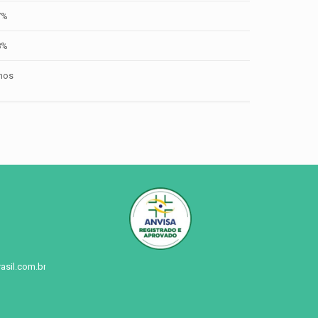
7%
8%
nos
asil.com.br