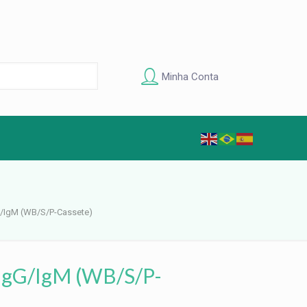
Minha Conta
G/IgM (WB/S/P-Cassete)
 IgG/IgM (WB/S/P-