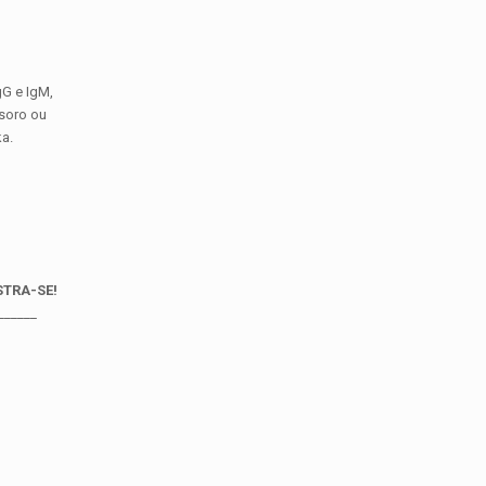
gG e IgM,
 soro ou
a.
STRA-SE!
______