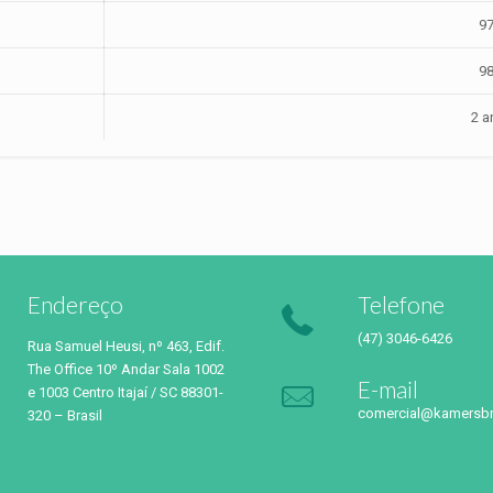
9
9
2 a
Endereço
Telefone
(47) 3046-6426
Rua Samuel Heusi, nº 463, Edif.
The Office 10º Andar Sala 1002
E-mail
e 1003 Centro Itajaí / SC 88301-
comercial@kamersbr
320 – Brasil