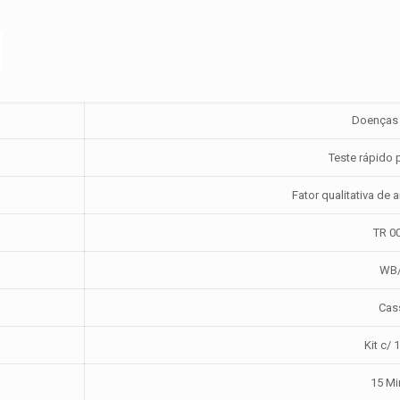
Doenças 
Teste rápido p
Fator qualitativa de 
TR 0
WB/
Cas
Kit c/ 
15 Mi