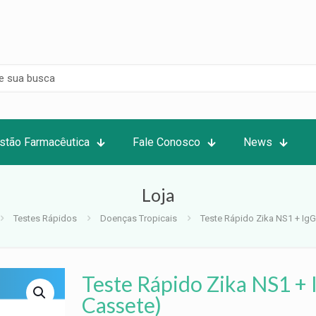
stão Farmacêutica
Fale Conosco
News
Loja
Testes Rápidos
Doenças Tropicais
Teste Rápido Zika NS1 + Ig
Teste Rápido Zika NS1 +
Cassete)