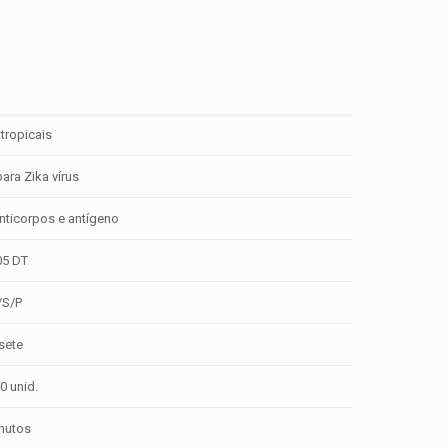
tropicais
ara Zika vírus
anticorpos e antígeno
05 DT
S/P
sete
10 unid.
nutos