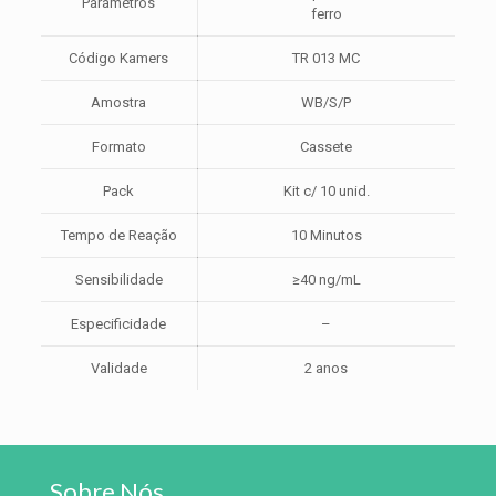
Parâmetros
ferro
Código Kamers
TR 013 MC
Amostra
WB/S/P
Formato
Cassete
Pack
Kit c/ 10 unid.
Tempo de Reação
10 Minutos
Sensibilidade
≥40 ng/mL
Especificidade
–
Validade
2 anos
Sobre Nós