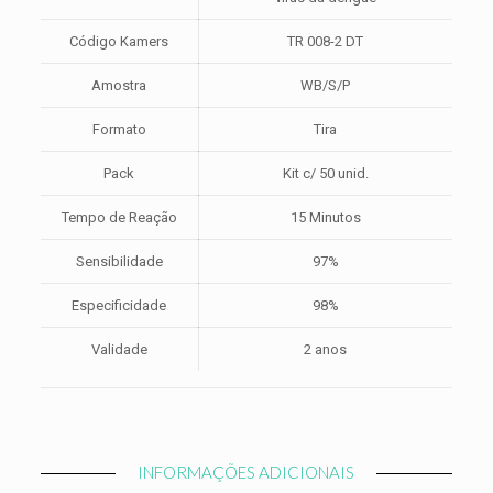
50unid.
quantidade
Código Kamers
TR 008-2 DT
Amostra
WB/S/P
Formato
Tira
Pack
Kit c/ 50 unid.
Tempo de Reação
15 Minutos
Sensibilidade
97%
Especificidade
98%
Validade
2 anos
INFORMAÇÕES ADICIONAIS