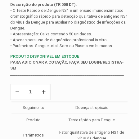
Descrição do produto (TR 008 DT):
• O Teste Rápido de Dengue NS1 é um ensaio imunoenzimático
cromatográfico rápido para detecção qualitativa de antígeno NS1
do vírus da Dengue para auxiliar no diagnóstico de infecções da
Dengue.
• Apresentação: Caixa contendo 50 unidades.
• Apenas para uso de diagnóstico profissional in vitro.
• Parâmetros: Sangue total, Soro ou Plasma em humanos.
PRODUTO DISPONIVEL EM ESTOQUE
PARA ADICIONAR A COTAÇÃO, FAÇA SEU LOGIN/REGISTRA-
SE!
_____________________________________________________________
Teste
Rápido
Dengue
NS1
Seguimento
Doenças tropicais
(WB/S/P-
Tira)
Produto
Teste rápido para Dengue
-
Cx
Fator qualitativa de antígeno NS1 de
C/
Parâmetros
vírus da dengue