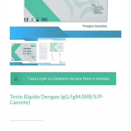
Faça Login ou Cadastre-se para fazer a cotação.
Teste Rápido Dengue IgG/IgM (WB/S/P-
Cassete)