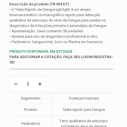
Descrição do produto (TR 009 DT):
• O Teste Rápido de Dengue IgG/IgM, é um ensaio
imunoenzimático cromatográfico rápido para detecção
qualitativa de anticorpo do vírus da Dengue para auxiliar no
diagnóstico de infecções primária e secundária da Dengue.
• Apresentação: Caixa contendo 50 unidades.
• Apenas para uso de diagnóstico profissional in vitro.
• Parâmetros: Sangue total, Soro ou Plasma em humanos.
PRODUTO DISPONIVEL EM ESTOQUE
PARA ADICIONAR A COTAÇÃO, FAÇA SEU LOGIN/REGISTRA-
SE!
_____________________________________________________________
Teste
Rápido
Dengue
IgG/IgM
Seguimento
Doenças tropicais
(WB/S/P-
Cassete)
Produto
Teste rápido para Dengue
quantidade
Fator qualitativa de anticorpo
Parâmetros
IgG/IgM do vírus da dengue