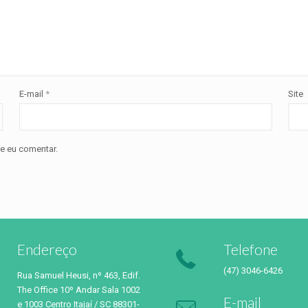
E-mail
*
Site
e eu comentar.
Endereço
Telefone
(47) 3046-6426
Rua Samuel Heusi, nº 463, Edif.
The Office 10º Andar Sala 1002
E-mail
e 1003 Centro Itajaí / SC 88301-