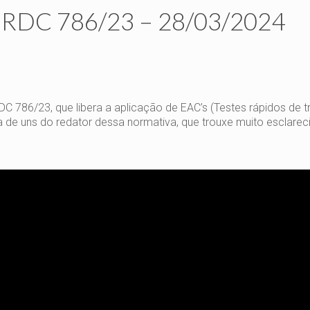
DC 786/23 – 28/03/2024
 786/23, que libera a aplicação de EAC’s (Testes rápidos de t
a de uns do redator dessa normativa, que trouxe muito esclare