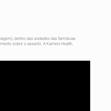
riagem), dentro das unidades das farmácias
cimento sobre o assunto. A Kamers Health,