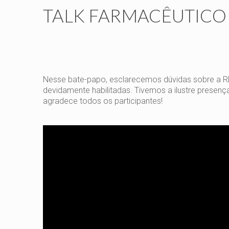
TALK FARMACÊUTICO R
Nesse bate-papo, esclarecemos dúvidas sobre a RDC
devidamente habilitadas. Tivemos a ilustre presenç
agradece todos os participantes!