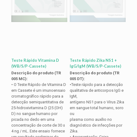
Teste Rápido Vitamina D
Teste Rápido Zika NS1 +
(WB/S/P-Cassete)
IgG/IgM (WB/S/P-Cassete)
Descrição do produto (TR
Descrição do produto (TR
005 MC):
005 DT):
• O Teste Rápido de Vitamina D
•Teste rápido para a detecção
em Cassete é um imunoensaio
qualitativa de anticorpos IgG e
cromatográfico rápido para a
IgM,
detecção semiquantitativa de
antígeno NS1 para o Vírus Zika
25-hidroxivitamina D (25 (OH)
em sangue total humano, soro
D) no sangue humano por
ou
picada no dedo em uma
plasma como auxílio no
concentração de corte de 30 ±
diagnóstico de infecções por
4 ng / mL. Este ensaio fornece
Zika.
um resultado preliminar do
• Apresentação: Caixa