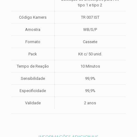
tipo 1 e tipo 2
Código Kamers
TR 007 IST
Amostra
WB/S/P
Formato
Cassete
Pack
Kit c/ 50 unid.
Tempo de Reação
10 Minutos
Sensibilidade
99,9%
Especificidade
99,9%
Validade
2 anos