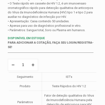
• O Teste rápido em cassete de HIV 1.2, é um imunoensaio
cromatográfico rápido para detecção qualitativa de anticorpos
do Vírus da Imunodeficiência Humana (HIV) tipo 1 e tipo 2 para
auxiliar no diagnóstico de infecção por HIV.
• Apresentação: Caixa contendo 50 unidades.
• Apenas para uso de diagnóstico profissional in vitro.
• Parâmetros: Sangue total, Soro ou Plasma em humanos.
DISPONÍVEL EM ESTOQUE
PARA ADICIONAR A COTAÇÃO, FAÇA SEU LOGIN/REGISTRA-
SE!
_____________________________________________________________
Teste
Rápido
de
HIV
Seguimento
IST’s
1.2
(WB/S/P-
Produto
Teste Rápidos do HIV 1.2
Cassete)
quantidade
Fator de deteção qualitativa do Vírus
de Imunodeficiência Humana pela
Parâmetros
detecção de anticorpos para HIV