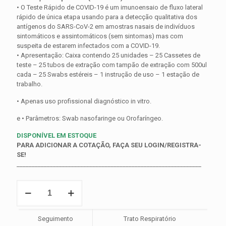
• O Teste Rápido de COVID-19 é um imunoensaio de fluxo lateral
rápido de única etapa usando para a detecção qualitativa dos
antígenos do SARS-CoV-2 em amostras nasais de indivíduos
sintomáticos e assintomáticos (sem sintomas) mas com
suspeita de estarem infectados com a COVID-19.
• Apresentação: Caixa contendo 25 unidades – 25 Cassetes de
teste – 25 tubos de extração com tampão de extração com 500ul
cada – 25 Swabs estéreis – 1 instrução de uso – 1 estação de
trabalho.
• Apenas uso profissional diagnóstico in vitro.
e • Parâmetros: Swab nasofaringe ou Orofaríngeo.
DISPONÍVEL EM ESTOQUE
PARA ADICIONAR A COTAÇÃO, FAÇA SEU LOGIN/REGISTRA-
SE!
_____________________________________________________________
Teste
Rápido
COVID
19
Seguimento
Trato Respiratório
Ag.