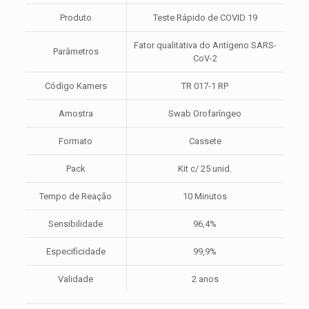
(Swab-
Produto
Teste Rápido de COVID 19
Cassete)
quantidade
Fator qualitativa do Antígeno SARS-
Parâmetros
CoV-2
Código Kamers
TR 017-1 RP
Amostra
Swab Orofaríngeo
Formato
Cassete
Pack
Kit c/ 25 unid.
Tempo de Reação
10 Minutos
Sensibilidade
96,4%
Especificidade
99,9%
Validade
2 anos