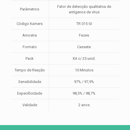
C/
Fator de detecção qualitativa de
25unid.
Parâmetros
antígenos de vírus
quantidade
Código Kamers
TR 015 GI
Amostra
Fezes
Formato
Cassete
Pack
Kit c/ 25 unid.
Tempo de Reação
10 Minutos
Sensibilidade
97% / 97,9%
Especificidade
98,5% / 98,7%
Validade
2 anos