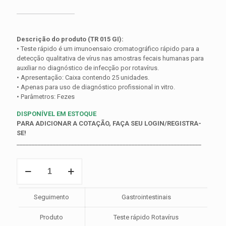
Descrição do produto (TR 015 GI):
• Teste rápido é um imunoensaio cromatográfico rápido para a
detecção qualitativa de vírus nas amostras fecais humanas para
auxiliar no diagnóstico de infecção por rotavírus.
• Apresentação: Caixa contendo 25 unidades.
• Apenas para uso de diagnóstico profissional in vitro.
• Parâmetros: Fezes
DISPONÍVEL EM ESTOQUE
PARA ADICIONAR A COTAÇÃO, FAÇA SEU LOGIN/REGISTRA-
SE!
_____________________________________________________________
Teste
Rápido
de
Rotavírus
Seguimento
Gastrointestinais
(Fezes-
Cassete)-
Produto
Teste rápido Rotavírus
Cx