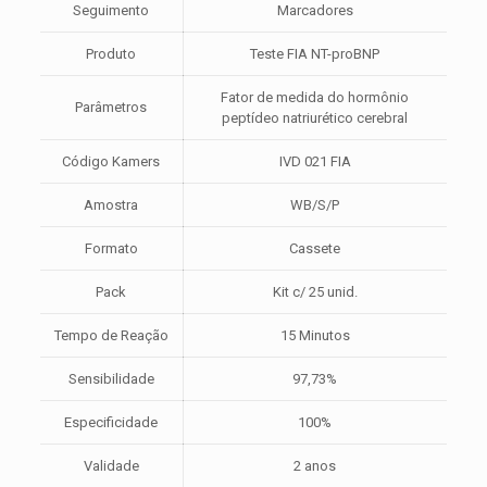
Seguimento
Marcadores
(peptídeo
natriurético
Produto
Teste FIA NT-proBNP
cerebral)
quantidade
Fator de medida do hormônio
Parâmetros
peptídeo natriurético cerebral
Código Kamers
IVD 021 FIA
Amostra
WB/S/P
Formato
Cassete
Pack
Kit c/ 25 unid.
Tempo de Reação
15 Minutos
Sensibilidade
97,73%
Especificidade
100%
Validade
2 anos