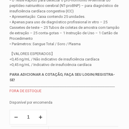
• O Teste Rápido para detectar o pró-hormônio N-terminal do
peptídeo natriurético cerebral (NT-proBNP) – para diagnóstico de
insuficiência cardíaca congestiva (ICC)
• Apresentação: Caixa contendo 25 unidades.
• Apenas para uso de diagnóstico profissional in vitro – 25
Cassetes de teste – 25 Tubos de coletas de amostra com tampão
de extração – 25 conta-gotas – 1 Instrução de Uso – 1 Cartão de
Procedimento
• Parâmetros: Sangue Total / Soro / Plasma
【VALORES ESPERADOS】
<0,45 ng/mL / Não indicativo de insuficiência cardíaca
>0,45 ng/mL / Indicativo de insuficiência cardíaca
PARA ADICIONAR A COTAÇÃO, FAÇA SEU LOGIN/REGISTRA-
SE!
_____________________________________________________________
FORA DE ESTOQUE
Disponível por encomenda
Teste
FIA
NT-
proBNP