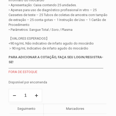
informato do miocardio
• Apresentação: Caixa contendo 25 unidades.
• Apenas para uso de diagnóstico profissional in vitro – 25
Cassetes de teste – 25 Tubos de coletas de amostra com tampão
de extração – 25 conta-gotas – 1 Instrução de Uso – 1 Cartão de
Procedimento
• Parâmetros: Sangue Total / Soro / Plasma
【VALORES ESPERADOS】
<90 ng/mL Não indicativo de infarto agudo do miocárdio
＞90 ng/mL Indicativo de infarto agudo do miocárdio
PARA ADICIONAR A COTAÇÃO, FAÇA SEU LOGIN/REGISTRA-
SE!
_____________________________________________________________
FORA DE ESTOQUE
Disponível por encomenda
Teste
FIA
Mioglobina
quantidade
Seguimento
Marcadores