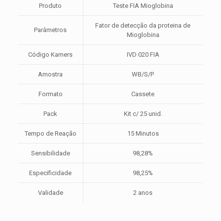
Produto
Teste FIA Mioglobina
Fator de detecção da proteina de
Parâmetros
Mioglobina
Código Kamers
IVD 020 FIA
Amostra
WB/S/P
Formato
Cassete
Pack
Kit c/ 25 unid.
Tempo de Reação
15 Minutos
Sensibilidade
98,28%
Especificidade
98,25%
Validade
2 anos